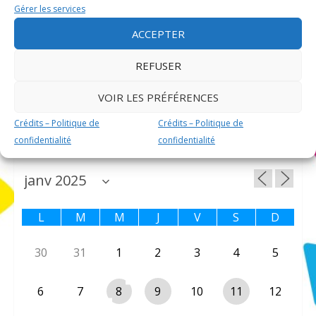
Gérer les services
ACCEPTER
AGENDA ÉVÈNEMENTS
REFUSER
VOIR LES PRÉFÉRENCES
Aucun évènement
Crédits – Politique de
Crédits – Politique de
CALENDRIER DES ÉVÈNEMENTS
confidentialité
confidentialité
L
M
M
J
V
S
D
30
31
1
2
3
4
5
6
7
8
9
10
11
12