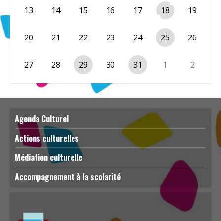
13
14
15
16
17
18
19
20
21
22
23
24
25
26
27
28
29
30
31
1
2
Agenda Culturel
Actions culturelles
Médiation culturelle
Accompagnement à la scolarité